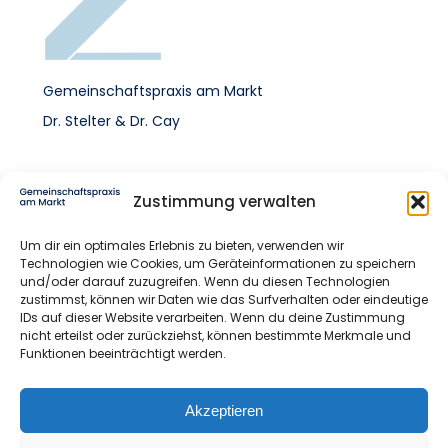
Gemeinschaftspraxis am Markt
Dr. Stelter & Dr. Cay
Kontakt
Zustimmung verwalten
Um dir ein optimales Erlebnis zu bieten, verwenden wir
Markt 13
Technologien wie Cookies, um Geräteinformationen zu speichern
25813 Husum
und/oder darauf zuzugreifen. Wenn du diesen Technologien
zustimmst, können wir Daten wie das Surfverhalten oder eindeutige
04841 – 3017
IDs auf dieser Website verarbeiten. Wenn du deine Zustimmung
nicht erteilst oder zurückziehst, können bestimmte Merkmale und
kontakt@zahnaerzte-husum.de
Funktionen beeinträchtigt werden.
Rechtliches
Akzeptieren